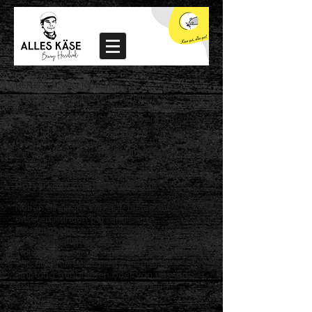
HERZLICH WILLKOMMEN - wir freuen uns,
dass Sie zu uns gefunden haben. Käse ist
unsere Leidenschaft und genau diese
versuchen wir auch auf unserer Homepage
zu transportieren. Persönlich sind wir mit
unserem Käsemobil dienstags bis samstags
auf ausgewählten
Wochenmärkten
in
Brandenburg unterwegs. Jeden
zweiten
Donnerstag findet zudem unser
Hofverkauf in Schmergow
statt.
Neben direktem Verkauf, bieten wir
unseren Kunden personalisierte
Käsegutscheine
,
erstellen und
liefern
Käsepl
atten
aus und bereiten
individuell zusammengestellte
Käsepakete
vor, die entweder am Käsestand in
Empfang genommen oder von uns auf
Anfrage versendet werden können.